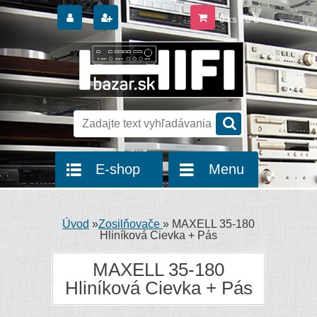
0 ks / 0 €
E-shop
Menu
Úvod
»
Zosilňovače
»
MAXELL 35-180
Hliníková Cievka + Pás
MAXELL 35-180
Hliníková Cievka + Pás