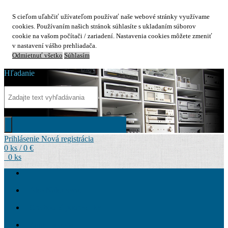
S cieľom uľahčiť užívateľom používať naše webové stránky využívame
cookies. Používaním našich stránok súhlasíte s ukladaním súborov
cookie na vašom počítači / zariadení. Nastavenia cookies môžete zmeniť
v nastavení vášho prehliadača.
Odmietnuť všetko
Súhlasím
Hľadanie
Prihlásenie
Nová registrácia
0 ks / 0 €
0 ks
Ako Nakupovať
Obchodné podmienky
Záručná doba