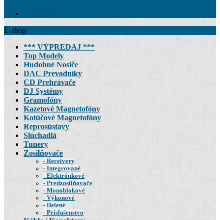
Kontakt
E-shop
*** VÝPREDAJ ***
Top Modely
Hudobné Nosiče
DAC Prevodníky
CD Prehrávače
DJ Systémy
Gramofóny
Kazetové Magnetofóny
Kotúčové Magnetofóny
Reprosústavy
Slúchadlá
Tunery
Zosilňovače
Receivery
Integrované
Elektrónkové
Predzosilňovače
Monoblokové
Výkonové
Delené
Príslušenstvo