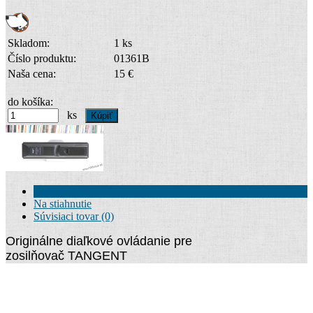
Skladom:
1 ks
Číslo produktu:
01361B
Naša cena:
15 €
do košíka:
ks
Kompletné špecifikácie
Na stiahnutie
Súvisiaci tovar (0)
Originálne d
iaľkové ovládanie pre
zosilňovač TANGENT