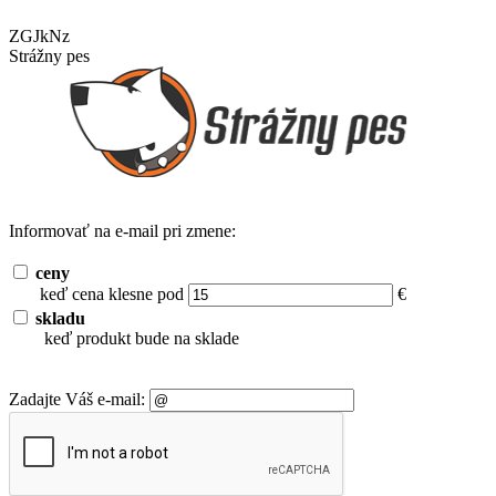
ZGJkNz
Strážny pes
Informovať na e-mail pri zmene:
ceny
keď cena klesne pod
€
skladu
keď produkt bude na sklade
Zadajte Váš e-mail: