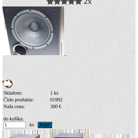
2x
Skladom:
1 ks
Číslo produktu:
01992
Naša cena:
300 €
do košíka:
ks