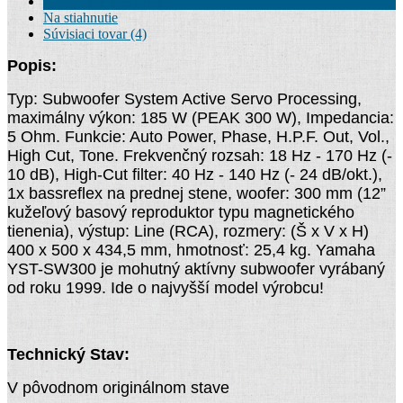
Kompletné špecifikácie
Na stiahnutie
Súvisiaci tovar (4)
Popis:
Typ: Subwoofer System Active Servo Processing,
maximálny výkon: 185 W (PEAK 300 W), Impedancia:
5 Ohm. Funkcie: Auto Power, Phase, H.P.F. Out, Vol.,
High Cut, Tone. Frekvenčný rozsah: 18 Hz - 170 Hz (-
10 dB), High-Cut filter: 40 Hz - 140 Hz (- 24 dB/okt.),
1x bassreflex na prednej stene, woofer: 300 mm (12”
kužeľový basový reproduktor typu magnetického
tienenia), výstup: Line (RCA), rozmery: (Š x V x H)
400 x 500 x 434,5 mm, hmotnosť: 25,4 kg. Yamaha
YST-SW300 je mohutný aktívny subwoofer vyrábaný
od roku 1999. Ide o najvyšší model výrobcu!
Technický Stav:
V pôvodnom originálnom stave