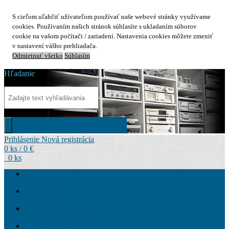
S cieľom uľahčiť užívateľom používať naše webové stránky využívame
cookies. Používaním našich stránok súhlasíte s ukladaním súborov
cookie na vašom počítači / zariadení. Nastavenia cookies môžete zmeniť
v nastavení vášho prehliadača.
Odmietnuť všetko
Súhlasím
Hľadanie
Prihlásenie
Nová registrácia
0 ks / 0 €
0 ks
Ako Nakupovať
Obchodné podmienky
Záručná doba