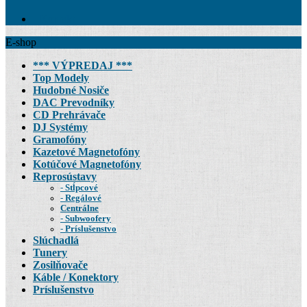
Kontakt
E-shop
*** VÝPREDAJ ***
Top Modely
Hudobné Nosiče
DAC Prevodníky
CD Prehrávače
DJ Systémy
Gramofóny
Kazetové Magnetofóny
Kotúčové Magnetofóny
Reprosústavy
Stĺpcové
Regálové
Centrálne
Subwoofery
Príslušenstvo
Slúchadlá
Tunery
Zosilňovače
Káble / Konektory
Príslušenstvo