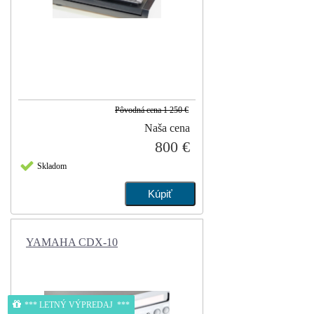
Pôvodná cena
1 250 €
Naša cena
800 €
Skladom
YAMAHA CDX-10
*** LETNÝ VÝPREDAJ ***