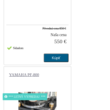
Pôvodná cena
850 €
Naša cena
550 €
Skladom
YAMAHA PF-800
*** LETNÝ VÝPREDAJ ***