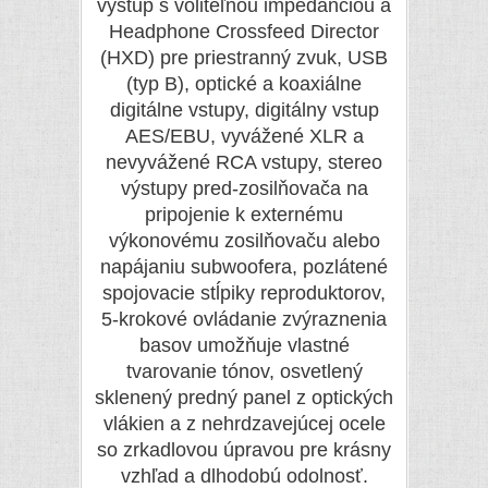
výstup s voliteľnou impedanciou a
Headphone Crossfeed Director
(HXD) pre priestranný zvuk, USB
(typ B), optické a koaxiálne
digitálne vstupy, digitálny vstup
AES/EBU, vyvážené XLR a
nevyvážené RCA vstupy, stereo
výstupy pred-zosilňovača na
pripojenie k externému
výkonovému zosilňovaču alebo
napájaniu subwoofera, pozlátené
spojovacie stĺpiky reproduktorov,
5-krokové ovládanie zvýraznenia
basov umožňuje vlastné
tvarovanie tónov, osvetlený
sklenený predný panel z optických
vlákien a z nehrdzavejúcej ocele
so zrkadlovou úpravou pre krásny
vzhľad a dlhodobú odolnosť.