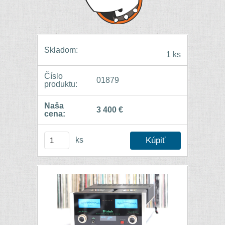
Skladom:
1 ks
Číslo
01879
produktu:
Naša
3 400 €
cena:
ks