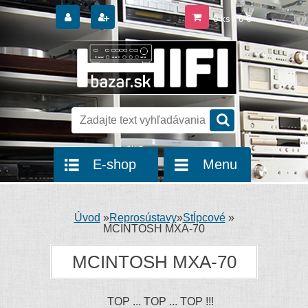
0 ks / 0 €
E-shop
Menu
Úvod
»
Reprosústavy
»
Stĺpcové
»
MCINTOSH MXA-70
MCINTOSH MXA-70
TOP ... TOP ... TOP !!!