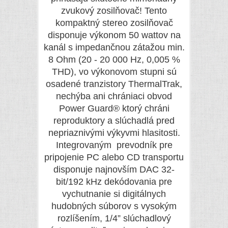
zvukový zosilňovač! Tento
kompaktný stereo zosilňovač
disponuje výkonom 50 wattov na
kanál s impedančnou zátažou min.
8 Ohm (20 - 20 000 Hz, 0,005 %
THD), vo výkonovom stupni sú
osadené tranzistory ThermalTrak,
nechýba ani chrániaci obvod
Power Guard® ktorý chráni
reproduktory a slúchadlá pred
nepriaznivými výkyvmi hlasitosti.
Integrovaným prevodník pre
pripojenie PC alebo CD transportu
disponuje najnovším DAC 32-
bit/192 kHz dekódovania pre
vychutnanie si digitálnych
hudobných súborov s vysokým
rozlíšením, 1/4” slúchadlový