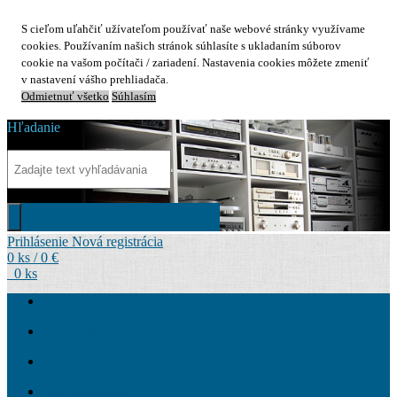
S cieľom uľahčiť užívateľom používať naše webové stránky využívame
cookies. Používaním našich stránok súhlasíte s ukladaním súborov
cookie na vašom počítači / zariadení. Nastavenia cookies môžete zmeniť
v nastavení vášho prehliadača.
Odmietnuť všetko
Súhlasím
Hľadanie
Prihlásenie
Nová registrácia
0 ks / 0 €
0 ks
Ako Nakupovať
Obchodné podmienky
Záručná doba