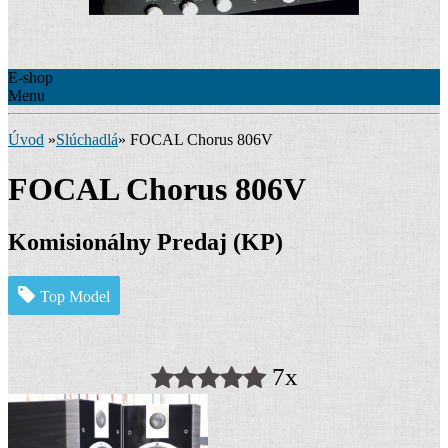
E-shop
Menu
Úvod
»
Slúchadlá
»
FOCAL Chorus 806V
FOCAL Chorus 806V
Komisionálny Predaj (KP)
Top Model
7x