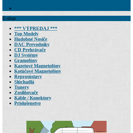
Kontakt
E-shop
*** VÝPREDAJ ***
Top Modely
Hudobné Nosiče
DAC Prevodníky
CD Prehrávače
DJ Systémy
Gramofóny
Kazetové Magnetofóny
Kotúčové Magnetofóny
Reprosústavy
Slúchadlá
Tunery
Zosilňovače
Káble / Konektory
Príslušenstvo