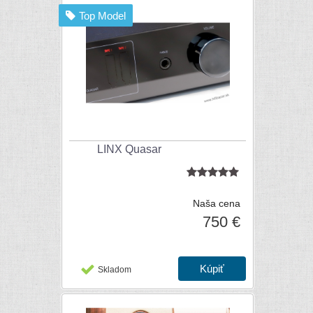
Top Model
LINX Quasar
Naša cena
750 €
Skladom