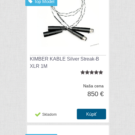
Top Model
KIMBER KABLE Silver Streak-B
XLR 1M
Naša cena
850 €
Skladom