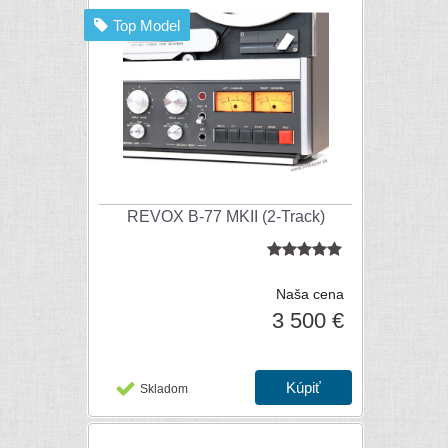
Top Model
REVOX B-77 MKII (2-Track)
Naša cena
3 500 €
Skladom