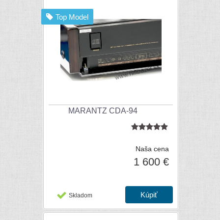
Top Model
MARANTZ CDA-94
Naša cena
1 600 €
Skladom