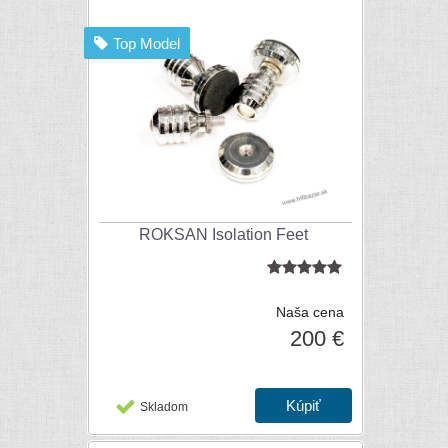
Top Model
ROKSAN Isolation Feet
Naša cena
200 €
Skladom