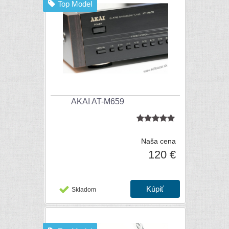
Top Model
AKAI AT-M659
Naša cena
120 €
Skladom