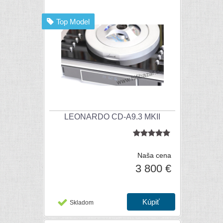
Top Model
LEONARDO CD-A9.3 MKII
Naša cena
3 800 €
Skladom