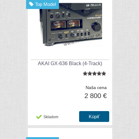
Top Model
AKAI GX-636 Black (4-Track)
Naša cena
2 800 €
Skladom