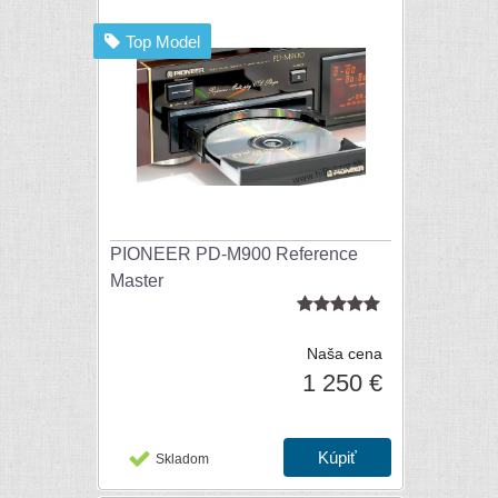
Top Model
PIONEER PD-M900 Reference
Master
Naša cena
1 250 €
Skladom