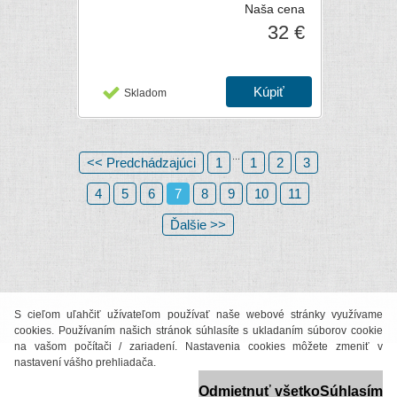
Naša cena
32 €
Skladom
...
<< Predchádzajúci
1
1
2
3
4
5
6
7
8
9
10
11
Ďalšie >>
S cieľom uľahčiť užívateľom používať naše webové stránky využívame
cookies. Používaním našich stránok súhlasíte s ukladaním súborov cookie
na vašom počítači / zariadení. Nastavenia cookies môžete zmeniť v
nastavení vášho prehliadača.
Odmietnuť všetko
Súhlasím