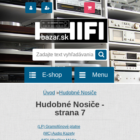
0 ks / 0 €
E-shop
Menu
Úvod
»
Hudobné Nosiče
Hudobné Nosiče -
strana 7
(LP) Gramofónové platne
(MC) Audio Kazety