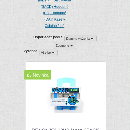
(MD) MiniDisc Média
(SACD) Hudobné
(CD) Hudobné
(DAT) Kazety
Ostatné / Iné
Usporiadať podľa
Datumu vloženia
Zostupne
Výrobca
Všetko
Novinka