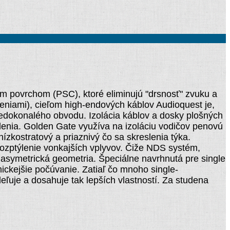
m povrchom (PSC), ktoré eliminujú "drsnosť" zvuku a
eniami), cieľom high-endových káblov Audioquest je,
nedokonalého obvodu. Izolácia káblov a dosky plošných
slenia. Golden Gate využíva na izoláciu vodičov penovú
zkostratový a priaznivý čo sa skreslenia týka.
rozptýlenie vonkajších vplyvov. Čiže NDS systém,
 asymetrická geometria. Špeciálne navrhnutá pre single
ickejšie počúvanie. Zatiaľ čo mnoho single-
eľuje a dosahuje tak lepších vlastností. Za studena