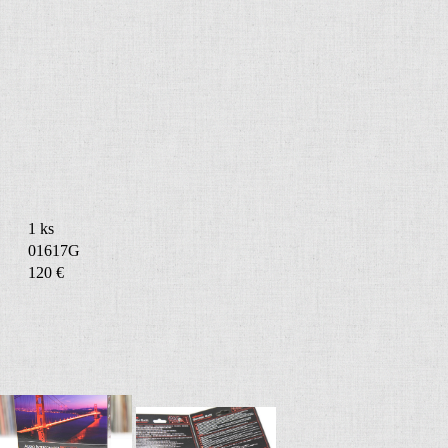
1 ks
01617G
120 €