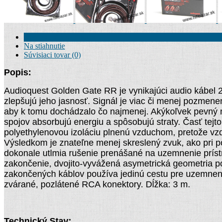
Kompletné špecifikácie
Na stiahnutie
Súvisiaci tovar (0)
Popis:
Audioquest Golden Gate RR je vynikajúci audio kábel 
zlepšujú jeho jasnosť.
Signál je viac či menej pozmene
aby k tomu dochádzalo čo najmenej. Akýkoľvek pevný m
spojov absorbujú energiu a spôsobujú straty. Časť tej
polyethylenovou izoláciu plnenú vzduchom, pretože vzdu
Výsledkom je znateľne menej skreslený zvuk, ako pri po
dokonale utlmia rušenie prenášané na uzemnenie prístr
zakončenie, dvojito-vyvážená asymetrická geometria po
zakončených káblov používa jedinú cestu pre uzemnenie 
zvárané, pozlátené RCA konektory. Dĺžka: 3 m.
T
echnický Stav: