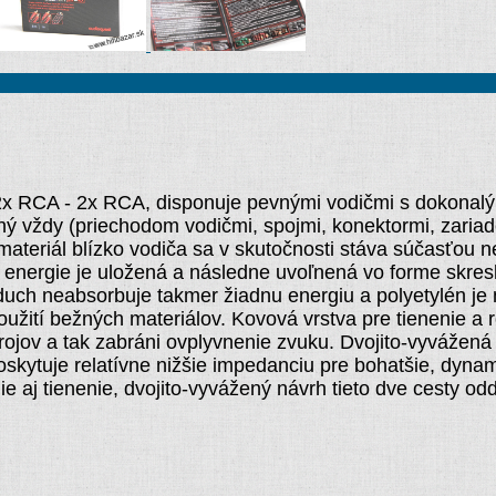
2x RCA - 2x RCA, disponuje pevnými vodičmi s dokonalý
ný vždy (priechodom vodičmi, spojmi, konektormi, zariad
ateriál blízko vodiča sa v skutočnosti stáva súčasťou 
to energie je uložená a následne uvoľnená vo forme skre
ch neabsorbuje takmer žiadnu energiu a polyetylén je ní
užití bežných materiálov. Kovová vrstva pre tienenie a 
ojov a tak zabráni ovplyvnenie zvuku. Dvojito-vyvážená
skytuje relatívne nižšie impedanciu pre bohatšie, dynam
aj tienenie, dvojito-vyvážený návrh tieto dve cesty odd