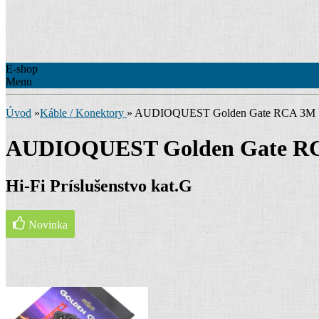
E-shop
Menu
Úvod
»
Káble / Konektory
»
AUDIOQUEST Golden Gate RCA 3M
AUDIOQUEST Golden Gate R
Hi-Fi Príslušenstvo kat.G
Novinka