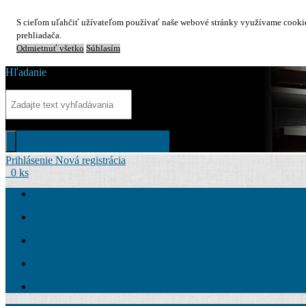
S cieľom uľahčiť užívateľom používať naše webové stránky využívame cookies
prehliadača.
Odmietnuť všetko
Súhlasím
Hľadanie
Prihlásenie
Nová registrácia
0 ks
Ako Nakupovať
Obchodné podmienky
Záručná doba
Kontakt