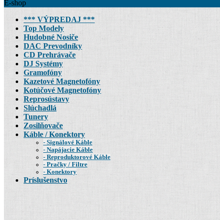
E-shop
*** VÝPREDAJ ***
Top Modely
Hudobné Nosiče
DAC Prevodníky
CD Prehrávače
DJ Systémy
Gramofóny
Kazetové Magnetofóny
Kotúčové Magnetofóny
Reprosústavy
Slúchadlá
Tunery
Zosilňovače
Káble / Konektory
Signálové Káble
Napájacie Káble
Reproduktorové Káble
Pračky / Filtre
Konektory
Príslušenstvo