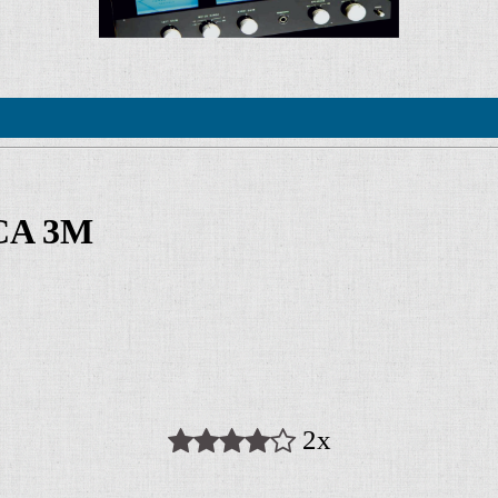
CA 3M
2x