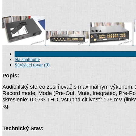
Kompletné špecifikácie
Na stiahnutie
Súvisiaci tovar (9)
Popis:
Audiofilský stereo zosilňovač s maximálnym výkonom: 2
Record mode, Mode (Pre-Out, Mute, Inegrated, Pre-Pow
skreslenie: 0,07% THD, vstupná citlivosť: 175 mV (link
kg.
Technický Stav: