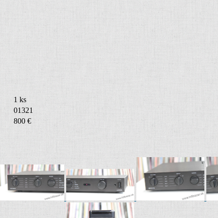
1 ks
01321
800 €