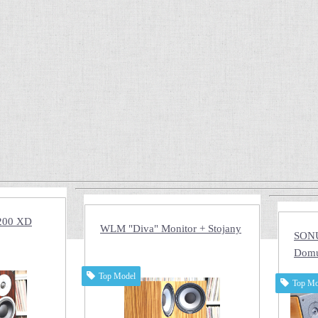
200 XD
WLM "Diva" Monitor + Stojany
SON
Dom
Top Model
Top Mo