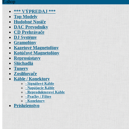
E-shop
*** VÝPREDAJ ***
Top Modely
Hudobné Nosiče
DAC Prevodníky
CD Prehrávače
DJ Systémy
Gramofóny
Kazetové Magnetofóny
Kotúčové Magnetofóny
Reprosústavy
Slúchadlá
Tunery
Zosilňovače
Káble / Konektory
Signálové Káble
Napájacie Káble
Reproduktorové Káble
Pračky / Filtre
Konektory
Príslušenstvo