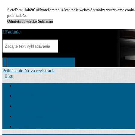
S cieľom uľahčiť užívateľom používať naše webové stránky využívame cookies
prehliadača.
Odmietnuť všetko
Súhlasím
Hľadanie
Prihlásenie
Nová registrácia
0 ks
Ako Nakupovať
Obchodné podmienky
Záručná doba
Kontakt