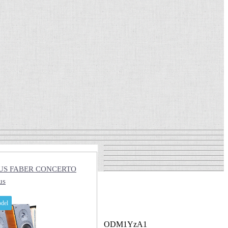
US FABER CONCERTO
us
del
ODM1YzA1