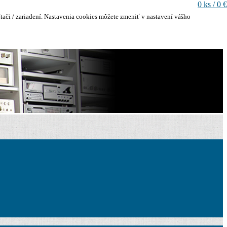
0 ks / 0 €
ači / zariadení. Nastavenia cookies môžete zmeniť v nastavení vášho