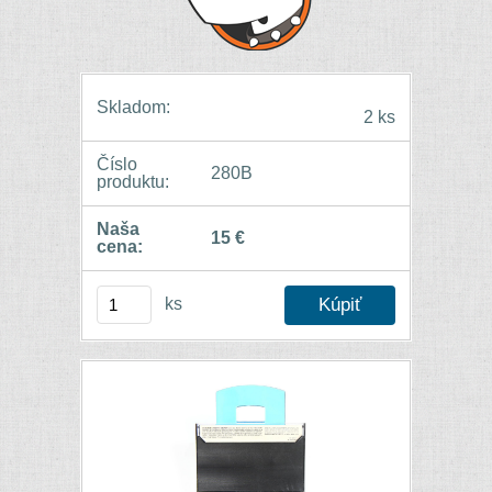
Skladom:
2 ks
Číslo
280B
produktu:
Naša
15 €
cena:
ks