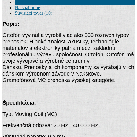
Kompletné špecifikácie
Na stiahnutie
Súvisiaci tovar (10)
Popis:
Ortofon vyvinul a vyrobil viac ako 300 rôznych typov
prenosiek. Hlboké znalosti akustiky, technológie,
materiálov a elektroniky patria medzi základnú
profesionálnu výbavu spoločnosti Ortofon. Ortofon má
svoje vývojové a výrobné centrum v
Dánsku. Prenosky a ich komponenty sa vyrábajú v ich
dánskom výrobnom závode v Nakskove.
Gramofónová MC prenoska vysokej kategórie.
Špecifikácia:
Typ:
Moving Coil (MC)
Frekvenčná odozva: 20 Hz - 40 000 Hz
Výstupné napätie: 0,3 mV