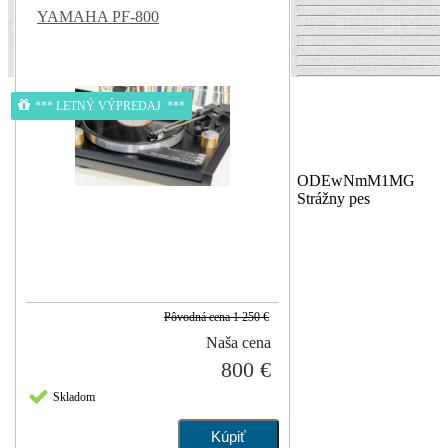
YAMAHA PF-800
*** LETNÝ VÝPREDAJ ***
ODEwNmM1MG
Strážny pes
Pôvodná cena
1 250 €
Naša cena
800 €
Skladom