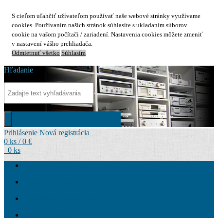
S cieľom uľahčiť užívateľom používať naše webové stránky využívame
cookies. Používaním našich stránok súhlasíte s ukladaním súborov
cookie na vašom počítači / zariadení. Nastavenia cookies môžete zmeniť
v nastavení vášho prehliadača.
Odmietnuť všetko
Súhlasím
Hľadanie
Prihlásenie
Nová registrácia
0 ks / 0 €
0 ks
Ako Nakupovať
Obchodné podmienky
Záručná doba