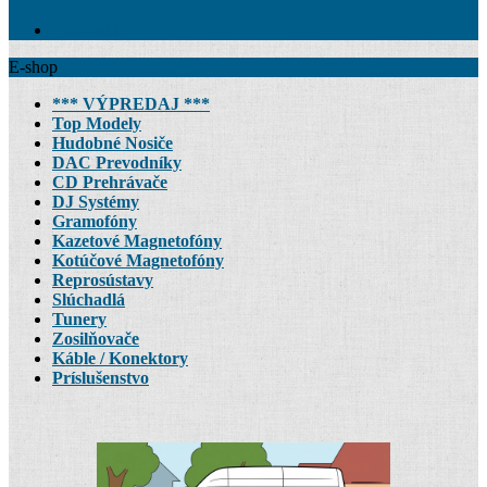
Kontakt
E-shop
*** VÝPREDAJ ***
Top Modely
Hudobné Nosiče
DAC Prevodníky
CD Prehrávače
DJ Systémy
Gramofóny
Kazetové Magnetofóny
Kotúčové Magnetofóny
Reprosústavy
Slúchadlá
Tunery
Zosilňovače
Káble / Konektory
Príslušenstvo