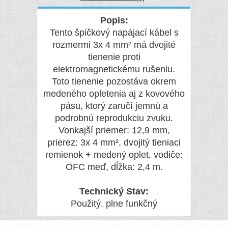
Popis:
Tento špičkový napájací kábel s
rozmermi 3x 4 mm² má dvojité
tienenie proti
elektromagnetickému rušeniu.
Toto tienenie pozostáva okrem
medeného opletenia aj z kovového
pásu, ktorý zaručí jemnú a
podrobnú reprodukciu zvuku.
Vonkajší priemer: 12,9 mm,
prierez: 3x 4 mm², dvojitý tieniaci
remienok + medený oplet, vodiče:
OFC meď, dĺžka: 2,4 m.
Technický Stav:
Použitý, plne funkčný