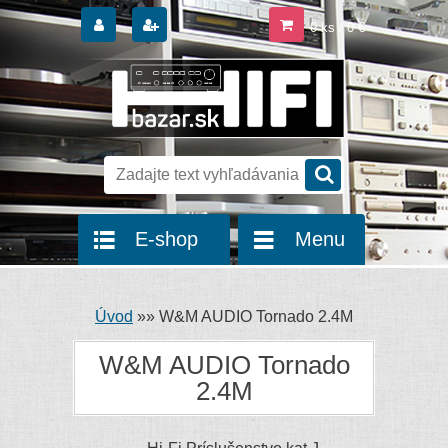
0 ks / 0 €
E-shop
Menu
Úvod
»
»
W&M AUDIO Tornado 2.4M
W&M AUDIO Tornado
2.4M