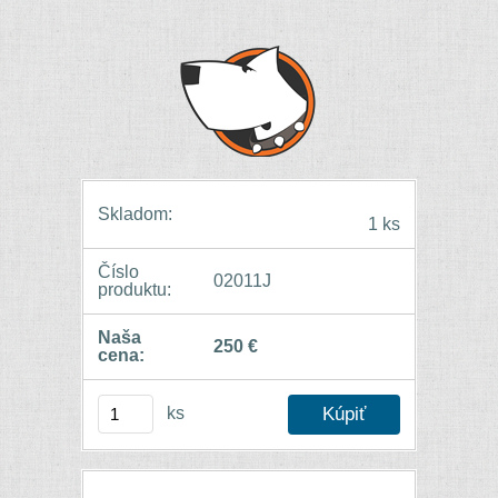
Skladom:
1 ks
Číslo
02011J
produktu:
Naša
250 €
cena:
ks